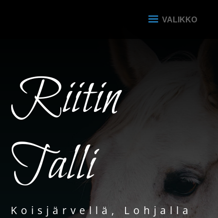
Riitin
Talli
Koisjärvellä, Lohjalla