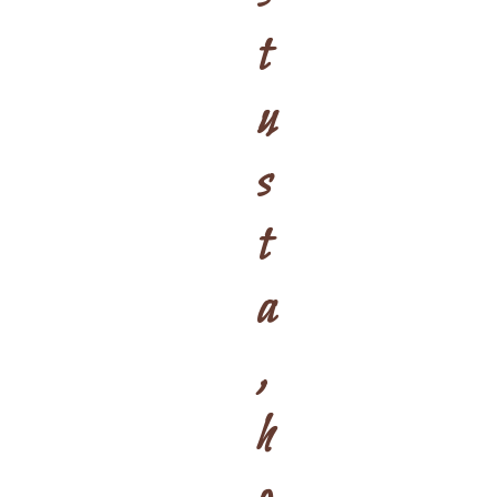
t
u
s
t
a
,
h